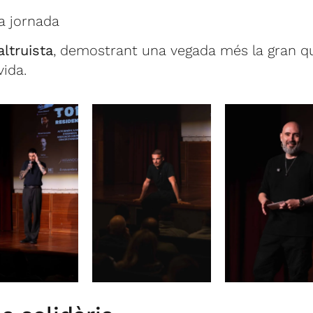
a jornada
ltruista
, demostrant una vegada més la gran q
ida.