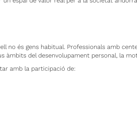
ear un espai de valor real per a la societat andorr
ell no és gens habitual. Professionals amb cente
us àmbits del desenvolupament personal, la moti
r amb la participació de: