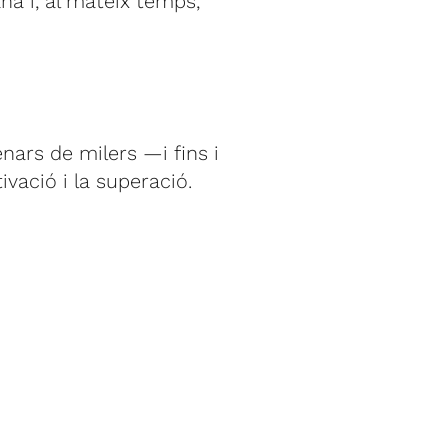
ana i, al mateix temps,
nars de milers —i fins i
vació i la superació.