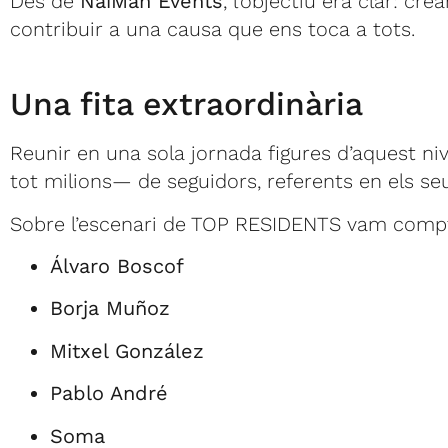
Des de
NaiMan Events
, l’objectiu era clar: cr
contribuir a una causa que ens toca a tots.
Una fita extraordinària
Reunir en una sola jornada figures d’aquest niv
tot milions— de seguidors, referents en els se
Sobre l’escenari de TOP RESIDENTS vam compta
Álvaro Boscof
Borja Muñoz
Mitxel González
Pablo André
Soma