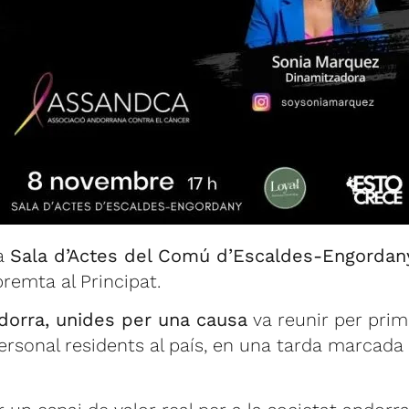
la
Sala d’Actes del Comú d’Escaldes-Engordan
remta al Principat.
orra, unides per una causa
va reunir per pri
rsonal residents al país, en una tarda marcada p